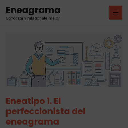
Eneagrama
Men
Conócete y relaciónate mejor
Princ
Eneatipo 1. El
perfeccionista del
eneagrama