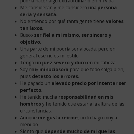
podría hacer algo extraordinario en mi vida.
Me consideran y me considero una
persona
seria y sensata
.
No entiendo por qué tanta gente tiene
valores
tan laxos
.
Busco
ser fiel a mi mismo, ser sincero y
objetivo
.
Una parte de mi podría ser alocada, pero en
general ese no es mi estilo
Tengo un
juez severo y duro
en mi cabeza.
Soy muy
minucioso/a
para que todo salga bien,
pues
detesto los errores
.
He pagado un
elevado precio por intentar ser
perfecto
.
He tenido mucha
responsabilidad en mis
hombros
y he tenido que estar a la altura de las
circunstancias.
Aunque
me gusta reírme
, no lo hago muy a
menudo
Siento que
depende mucho de mi que las