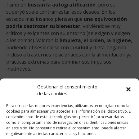
También
buscan la autogratificación
, pero su
superyó suele contrarrestar esos deseos. En los
estados más insanos piensan que
una equivocación
podría destrozar su bienestar
, volviéndose muy
críticos y exigentes con su entorno (se exigen y exigen
a los demás). Valoran la
limpieza, el orden, la higiene,
pudiendo obsesionarse con la
salud
y dieta, llegando
incluso a trastornos relacionados con la alimentación ya
prácticas extremas para dominar sus impulsos
instintivos.
Gestionar el consentimiento
de las cookies
Para ofrecer las mejores experiencias, utilizamos tecnologías como las
cookies para almacenar y/o acceder a la información del dispositivo. El
consentimiento de estas tecnologías nos permitirá procesar datos
como el comportamiento de navegación o las identificaciones únicas
en este sitio. No consentir o retirar el consentimiento, puede afectar
negativamente a ciertas características y funciones.