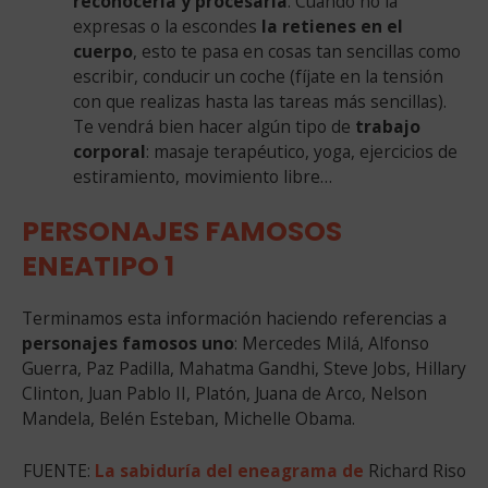
reconocerla y procesarla
. Cuando no la
expresas o la escondes
la retienes en el
cuerpo
, esto te pasa en cosas tan sencillas como
escribir, conducir un coche (fíjate en la tensión
con que realizas hasta las tareas más sencillas).
Te vendrá bien hacer algún tipo de
trabajo
corporal
: masaje terapéutico, yoga, ejercicios de
estiramiento, movimiento libre…
PERSONAJES FAMOSOS
ENEATIPO 1
Terminamos esta información haciendo referencias a
personajes famosos uno
: Mercedes Milá, Alfonso
Guerra, Paz Padilla, Mahatma Gandhi, Steve Jobs, Hillary
Clinton, Juan Pablo II, Platón, Juana de Arco, Nelson
Mandela, Belén Esteban, Michelle Obama.
FUENTE:
La sabiduría del eneagrama de
Richard Riso