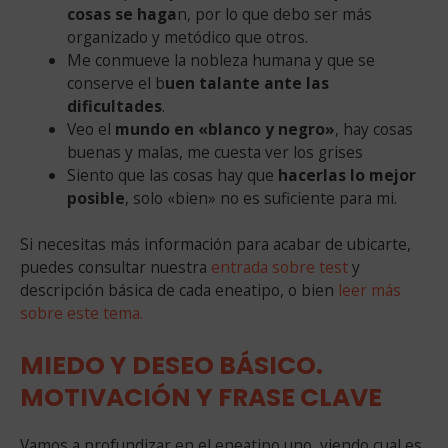
cosas se haga
n, por lo que debo ser más
organizado y metódico que otros.
Me conmueve la nobleza humana y que se
conserve el b
uen talante ante las
dificultades
.
Veo el
mundo en «blanco y negro»
, hay cosas
buenas y malas, me cuesta ver los grises
Siento que las cosas hay que
hacerlas lo mejor
posible
, solo «bien» no es suficiente para mi.
Si necesitas más información para acabar de ubicarte,
puedes consultar nuestra
entrada sobre test
y
descripción básica de cada eneatipo, o bien
leer más
sobre este tema.
MIEDO Y DESEO BÁSICO.
MOTIVACIÓN Y FRASE CLAVE
Vamos a profundizar en el eneatipo uno, viendo cual es