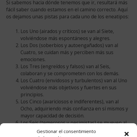
Si sabemos hacia dónde tenemos que ir, resultará más
fácil saber cuando estamos en el camino correcto. Aquí
os dejamos unas pistas para cada uno de los eneatipos:
Los Uno (airados y críticos) se van al Siete,
volviéndose más espontáneos y alegres.
Los Dos (soberbios y autoengañados) van al
Cuatro, se cuidan más y perciben más sus
emociones.
Los Tres (engreídos y falsos) van al Seis,
colaboran y se comprometen con los demás.
Los Cuatro (envidosos y turbulentos) van al Uno
volviéndose más objetivos y fuertes en sus
principios.
Los Cinco (avariciosos e indiferentes), van al
Ocho, adquiriendo más confianza en sí mismos y
mayor capacidad de decisión.
Los Seis (temerosos y pesimistas) se mueven al
Nueve, volviéndose más relajados y optimistas.
Gestionar el consentimiento
Los Siete (glotones y distraídos) van al Cinco,