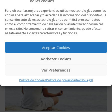
de las cookies
volviéndose más centrados y profundos.
Para ofrecer las mejores experiencias, utilizamos tecnologías como las
Los Ocho (lujuriosos y controladores) van al Dos,
cookies para almacenar y/o acceder a la información del dispositivo. El
volviéndose más generosos y cariñosos.
consentimiento de estas tecnologías nos permitirá procesar datos
Los Nueve (perezosos y descuidados) van al Tres
como el comportamiento de navegación o las identificaciones únicas
y se vuelven más capaces de desarrollarse y más
en este sitio. No consentir o retirar el consentimiento, puede afectar
negativamente a ciertas características y funciones.
enérgicos.
Aceptar Cookies
Rechazar Cookies
Ver Preferencias
Política de Cookies
Política de privacidad
Aviso Legal