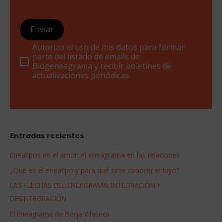
Enviar
Autorizo el uso de mis datos para formar
parte del listado de emails de
Blogeneagrama y recibir boletines de
actualizaciones periódicas
Entradas recientes
Eneatipos en el amor: el eneagrama en las relaciones
¿Qué es el eneatipo y para qué sirve conocer el tuyo?
LAS FLECHAS DEL ENEAGRAMA: INTEGRACIÓN Y
DESINTEGRACIÓN
El Eneagrama de Borja Vilaseca