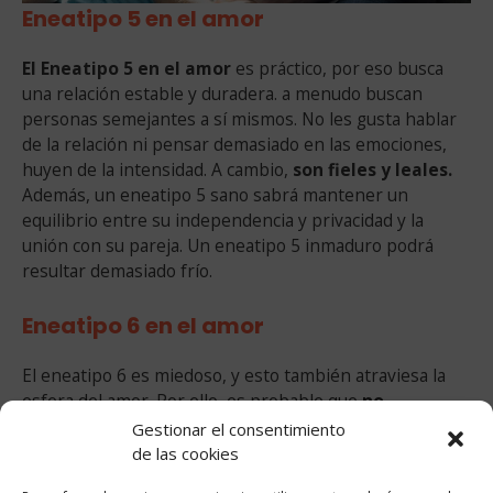
Eneatipo 5 en el amor
El Eneatipo 5 en el amor
es práctico, por eso busca
una relación estable y duradera. a menudo buscan
personas semejantes a sí mismos. No les gusta hablar
de la relación ni pensar demasiado en las emociones,
huyen de la intensidad. A cambio,
son fieles y leales.
Además, un eneatipo 5 sano sabrá mantener un
equilibrio entre su independencia y privacidad y la
unión con su pareja. Un eneatipo 5 inmaduro podrá
resultar demasiado frío.
Eneatipo 6 en el amor
El eneatipo 6 es miedoso, y esto también atraviesa la
esfera del amor. Por ello, es probable que
no
demuestre sus emociones
hasta que no esté
Gestionar el consentimiento
completamente seguro de las emociones de la otra
de las cookies
persona. En su estado más sano, cuando han